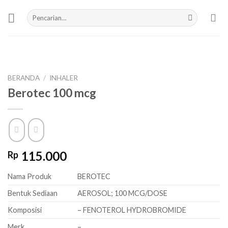
Skip
Pencarian
to
untuk:
content
BERANDA
/
INHALER
Berotec 100 mcg
115.000
Rp
Nama Produk
BEROTEC
Bentuk Sediaan
AEROSOL; 100 MCG/DOSE
Komposisi
– FENOTEROL HYDROBROMIDE
Merk
–