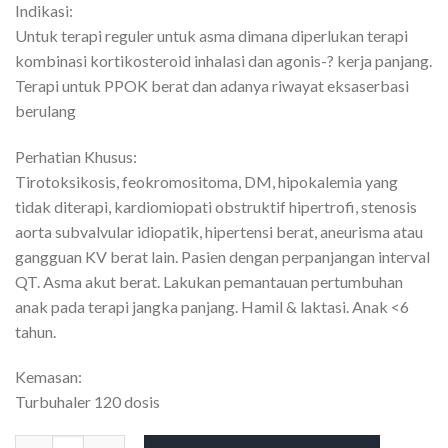
Indikasi:
Untuk terapi reguler untuk asma dimana diperlukan terapi
kombinasi kortikosteroid inhalasi dan agonis-? kerja panjang.
Terapi untuk PPOK berat dan adanya riwayat eksaserbasi
berulang
Perhatian Khusus:
Tirotoksikosis, feokromositoma, DM, hipokalemia yang
tidak diterapi, kardiomiopati obstruktif hipertrofi, stenosis
aorta subvalvular idiopatik, hipertensi berat, aneurisma atau
gangguan KV berat lain. Pasien dengan perpanjangan interval
QT. Asma akut berat. Lakukan pemantauan pertumbuhan
anak pada terapi jangka panjang. Hamil & laktasi. Anak <6
tahun.
Kemasan:
Turbuhaler 120 dosis
Kuantitas Symbicort 160/4.5 MG Inhaler 120 Doses