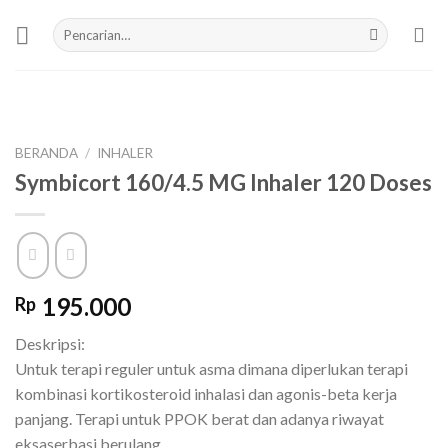
Skip
Pencarian
to
untuk:
content
BERANDA
/
INHALER
Symbicort 160/4.5 MG Inhaler 120 Doses
195.000
Rp
Deskripsi:
Untuk terapi reguler untuk asma dimana diperlukan terapi
kombinasi kortikosteroid inhalasi dan agonis-beta kerja
panjang. Terapi untuk PPOK berat dan adanya riwayat
eksaserbasi berulang