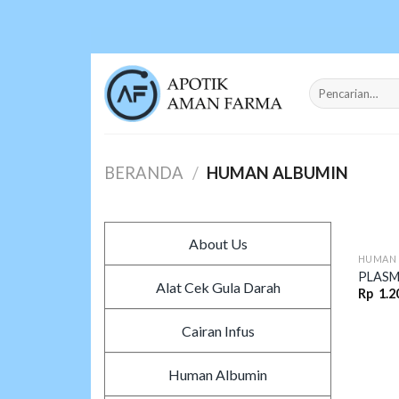
Skip
to
content
Pencarian
untuk:
BERANDA
/
HUMAN ALBUMIN
About Us
HUMAN 
PLAS
Alat Cek Gula Darah
Rp
1.2
Cairan Infus
Human Albumin