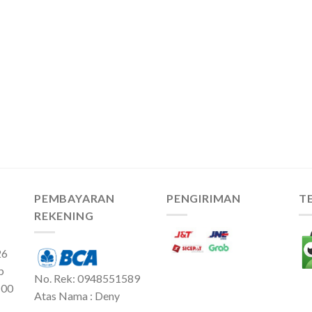
PEMBAYARAN
PENGIRIMAN
T
REKENING
26
p
No. Rek: 0948551589
:00
Atas Nama : Deny