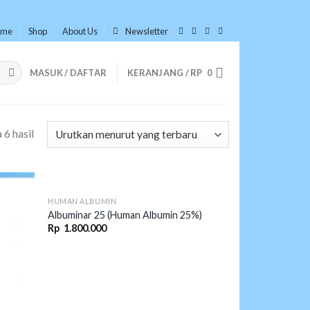
ome
Shop
About Us
Newsletter
MASUK / DAFTAR
KERANJANG /
RP
0
6 hasil
HUMAN ALBUMIN
Albuminar 25 (Human Albumin 25%)
Rp
1.800.000