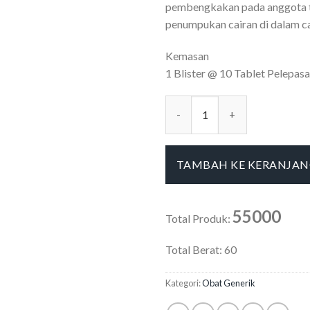
pembengkakan pada anggota 
penumpukan cairan di dalam ca
Kemasan
1 Blister @ 10 Tablet Pelepas
Kuantitas Adalat Oros 30 mg (
TAMBAH KE KERANJA
55000
Total Produk:
Total Berat:
60
Kategori:
Obat Generik