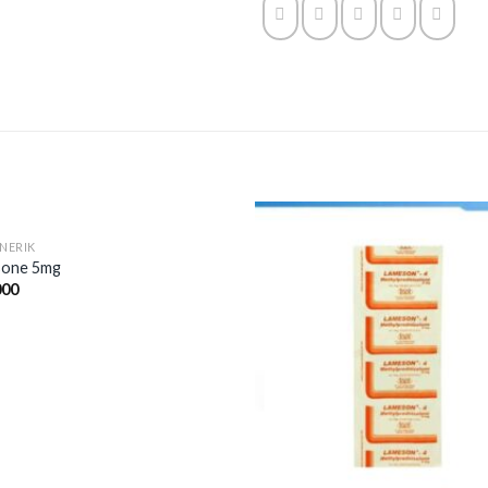
NERIK
sone 5mg
000