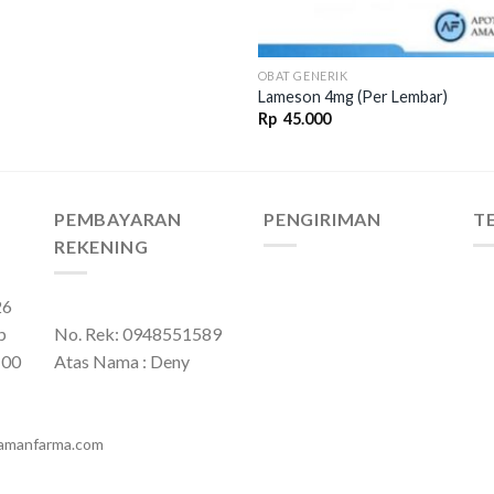
OBAT GENERIK
Lameson 4mg (Per Lembar)
Rp
45.000
PEMBAYARAN
PENGIRIMAN
T
REKENING
26
p
No. Rek: 0948551589
:00
Atas Nama : Deny
amanfarma.com