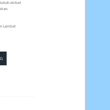
tubuh akibat
iran.
an Lambat
Per Lembar)
NG