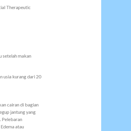
tial Therapeutic
u setelah makan
n usia kurang dari 20
an cairan di bagian
degup jantung yang
i. Pelebaran
. Edema atau